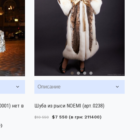
Описание
0001) нет в
Шуба из рыси NOEMI (арт.0238)
$7 550
(в грн: 211400)
$10 550
0)