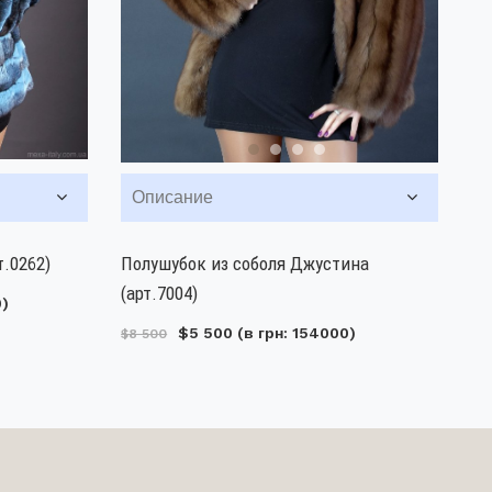
Описание
.0262)
Полушубок из соболя Джустина
(арт.7004)
0)
$5 500
(в грн: 154000)
$8 500