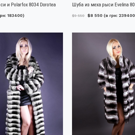
си и Polarfox 8034 Dorotea
Шуба из меха рыси Evelina 8
рн: 183400)
$8 550
(в грн: 239400
$9 550