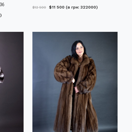
036
$11 500
(в грн: 322000)
$12 500
)