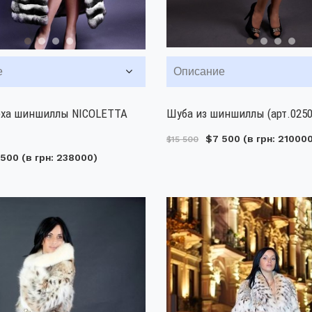
е
Описание
еха шиншиллы NICOLETTA
Шуба из шиншиллы (арт.0250
$7 500
(в грн: 21000
$15 500
 500
(в грн: 238000)