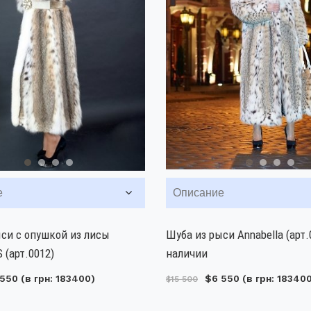
е
Описание
си с опушкой из лисы
Шуба из рыси Annabella (арт.
(арт.0012)
наличии
 550
(в грн: 183400)
$6 550
(в грн: 18340
$15 500