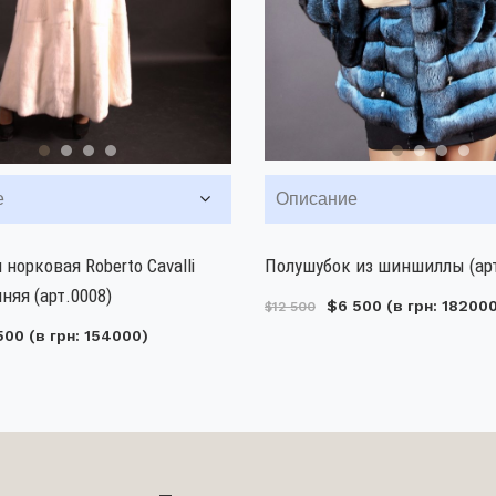
е
Описание
 норковая Roberto Cavalli
Полушубок из шиншиллы (арт
няя (арт.0008)
$6 500
(в грн: 18200
$12 500
500
(в грн: 154000)