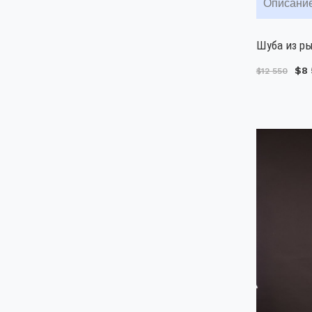
Описани
Шуба из ры
$8 
$12 550