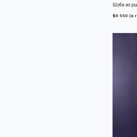
Шуба из ры
$6 550
(в г