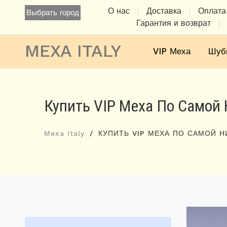
О нас
Доставка
Оплата
|
|
Выбрать город
Гарантия и возврат
|
MEXA ITALY
VIP Меха
Шуб
Купить VIP Меха По Самой 
Mexa Italy
КУПИТЬ VIP МЕХА ПО САМОЙ Н