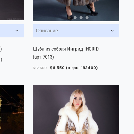
Описание
)
Шуба из соболя Ингрид INGRID
(арт.7013)
0)
$6 550
(в грн: 183400)
$12 500