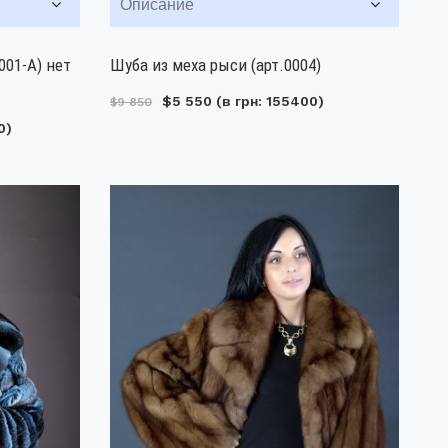
Описание
001-А) нет
Шуба из меха рыси (арт.0004)
$5 550
(в грн: 155400)
$9 850
0)