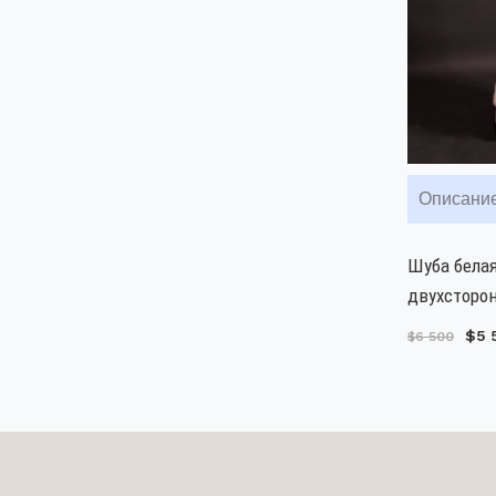
Описани
Шуба белая
двухсторон
$5 
$6 500