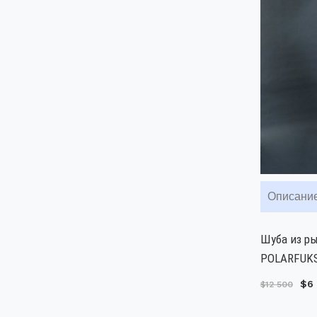
Описани
Шуба из ры
POLARFUKS 
$6
$12 500