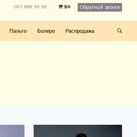
067 888 99 98
$0
|
|
Обратный звонок
Пальто
Болеро
Распродажа