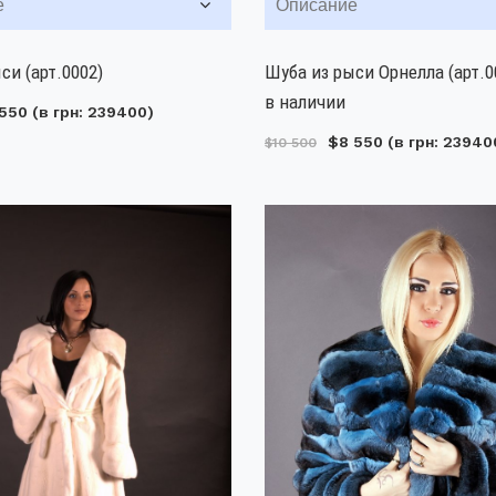
е
Описание
си (арт.0002)
Шуба из рыси Орнелла (арт.0
в наличии
550
(в грн: 239400)
$8 550
(в грн: 23940
$10 500