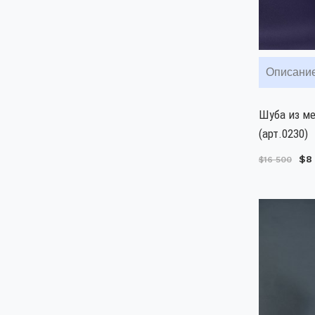
Описани
Шуба из м
(арт.0230)
$8
$16 500