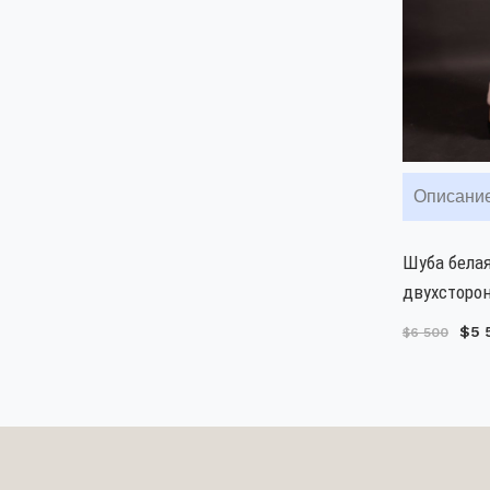
Описани
Шуба белая
двухсторон
$5 
$6 500