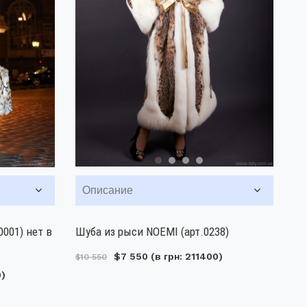
Описание
0001) нет в
Шуба из рыси NOEMI (арт.0238)
$7 550
(в грн: 211400)
$10 550
0)