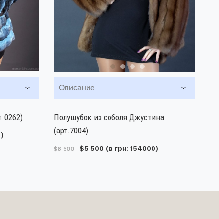
Описание
.0262)
Полушубок из соболя Джустина
(арт.7004)
0)
$5 500
(в грн: 154000)
$8 500