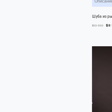
Описани
Шуба из ры
$8 
$12 550