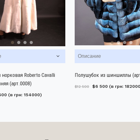
е
Описание
 норковая Roberto Cavalli
Полушубок из шиншиллы (арт
няя (арт.0008)
$6 500
(в грн: 18200
$12 500
500
(в грн: 154000)