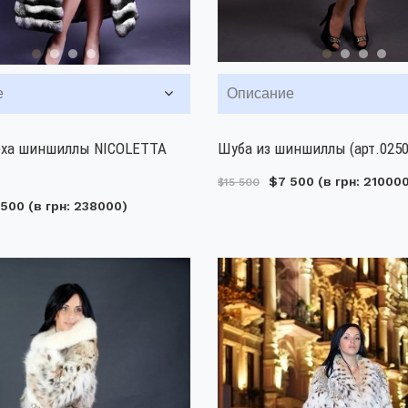
е
Описание
еха шиншиллы NICOLETTA
Шуба из шиншиллы (арт.0250
$7 500
(в грн: 21000
$15 500
 500
(в грн: 238000)