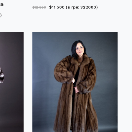
036
$11 500
(в грн: 322000)
$12 500
)