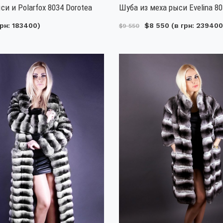
си и Polarfox 8034 Dorotea
Шуба из меха рыси Evelina 8
рн: 183400)
$8 550
(в грн: 239400
$9 550