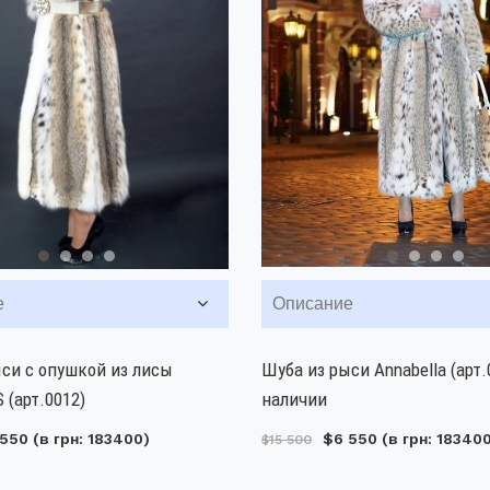
е
Описание
си с опушкой из лисы
Шуба из рыси Annabella (арт.
(арт.0012)
наличии
 550
(в грн: 183400)
$6 550
(в грн: 18340
$15 500