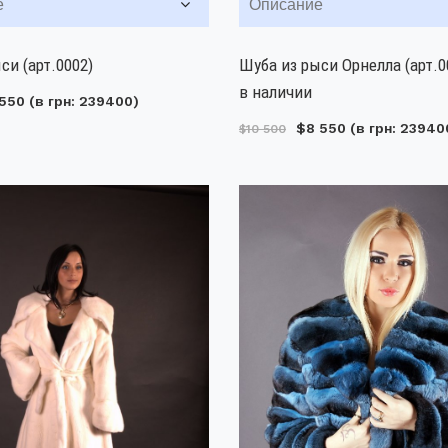
е
Описание
си (арт.0002)
Шуба из рыси Орнелла (арт.0
в наличии
550
(в грн: 239400)
$8 550
(в грн: 23940
$10 500