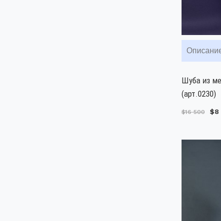
Описани
Шуба из м
(арт.0230)
$8
$16 500