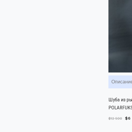
Описани
Шуба из ры
POLARFUKS 
$6
$12 500