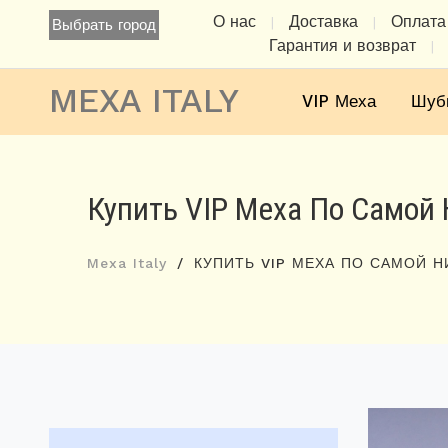
О нас
Доставка
Оплата
|
|
Выбрать город
Гарантия и возврат
|
MEXA ITALY
VIP Меха
Шуб
Купить VIP Меха По Самой 
Mexa Italy
КУПИТЬ VIP МЕХА ПО САМОЙ Н