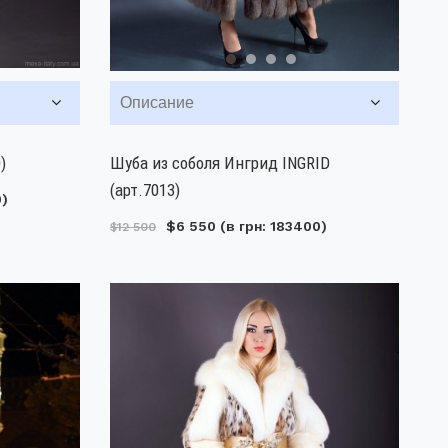
Описание
)
Шуба из соболя Ингрид INGRID
(арт.7013)
0)
$6 550
(в грн: 183400)
$12 500