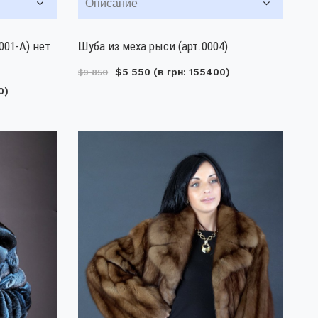
Описание
001-А) нет
Шуба из меха рыси (арт.0004)
$5 550
(в грн: 155400)
$9 850
0)