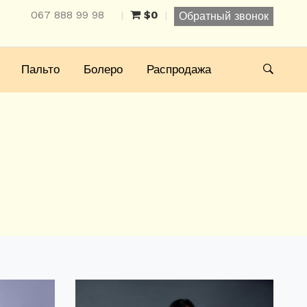
067 888 99 98
$0
|
|
Обратный звонок
Пальто
Болеро
Распродажа