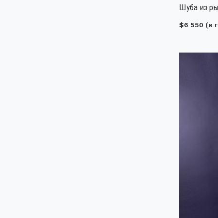
Шуба из ры
$6 550
(в г