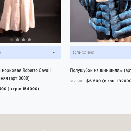
е
Описание
 норковая Roberto Cavalli
Полушубок из шиншиллы (арт
няя (арт.0008)
$6 500
(в грн: 18200
$12 500
500
(в грн: 154000)