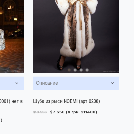
Описание
0001) нет в
Шуба из рыси NOEMI (арт.0238)
$7 550
(в грн: 211400)
$10 550
0)