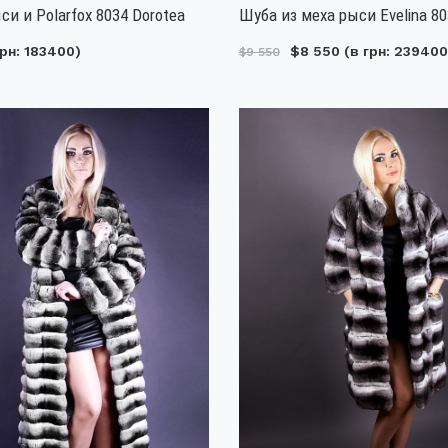
си и Polarfox 8034 Dorotea
Шуба из меха рыси Evelina 8
рн: 183400)
$8 550
(в грн: 239400
$9 550