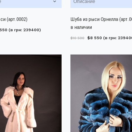
е
Описание
си (арт.0002)
Шуба из рыси Орнелла (арт.0
в наличии
550
(в грн: 239400)
$8 550
(в грн: 23940
$10 500