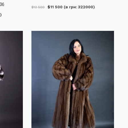
036
$11 500
(в грн: 322000)
$12 500
)