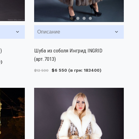
Описание
)
Шуба из соболя Ингрид INGRID
(арт.7013)
0)
$6 550
(в грн: 183400)
$12 500