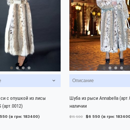
е
Описание
си с опушкой из лисы
Шуба из рыси Annabella (арт.
(арт.0012)
наличии
 550
(в грн: 183400)
$6 550
(в грн: 18340
$15 500