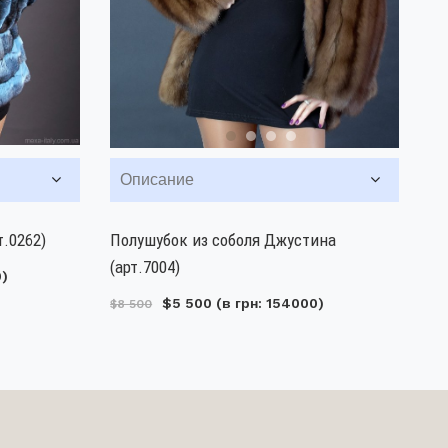
Описание
.0262)
Полушубок из соболя Джустина
(арт.7004)
0)
$5 500
(в грн: 154000)
$8 500