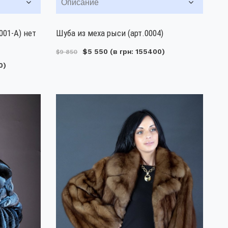
Описание
001-А) нет
Шуба из меха рыси (арт.0004)
$5 550
(в грн: 155400)
$9 850
0)