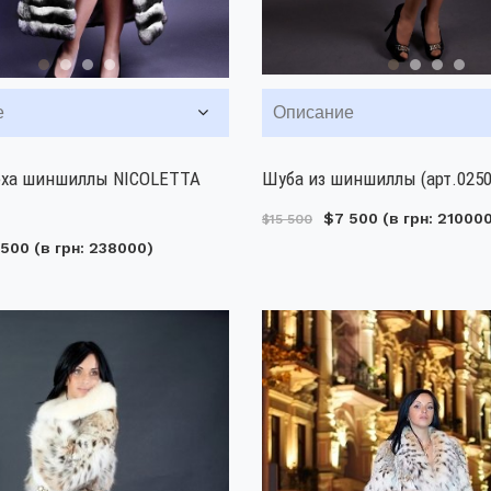
е
Описание
еха шиншиллы NICOLETTA
Шуба из шиншиллы (арт.0250
$7 500
(в грн: 21000
$15 500
 500
(в грн: 238000)