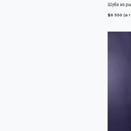
Шуба из ры
$6 550
(в г