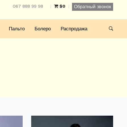
067 888 99 98
$0
|
|
Обратный звонок
Пальто
Болеро
Распродажа