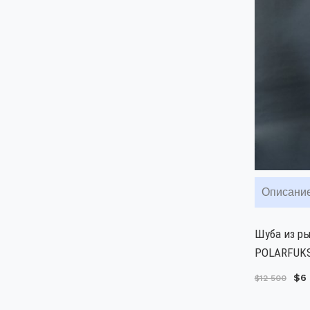
Описани
Шуба из ры
POLARFUKS 
$6
$12 500