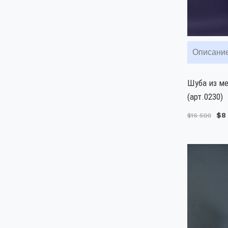
Описани
Шуба из м
(арт.0230)
$8
$16 500