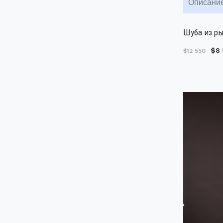
Описани
Шуба из ры
$8 
$12 550