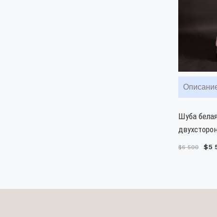
Описани
Шуба белая
двухсторон
$5 
$6 500