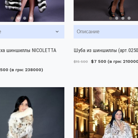
е
Описание
еха шиншиллы NICOLETTA
Шуба из шиншиллы (арт.0250
$7 500
(в грн: 21000
$15 500
 500
(в грн: 238000)