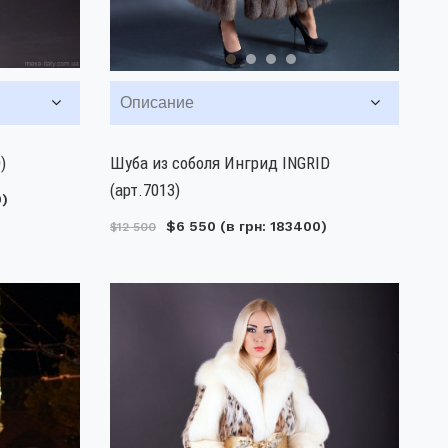
Описание
)
Шуба из соболя Ингрид INGRID
(арт.7013)
0)
$6 550
(в грн: 183400)
$12 500