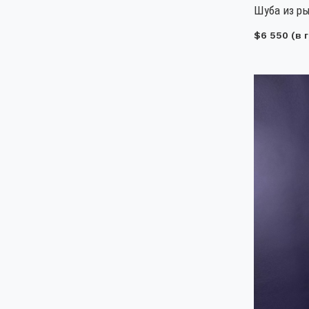
Шуба из ры
$6 550
(в г