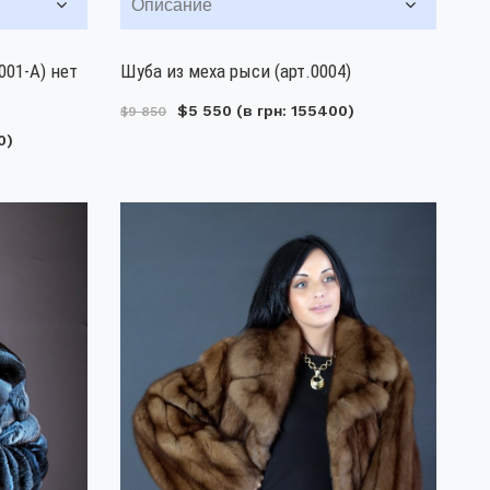
Описание
001-А) нет
Шуба из меха рыси (арт.0004)
$5 550
(в грн: 155400)
$9 850
0)