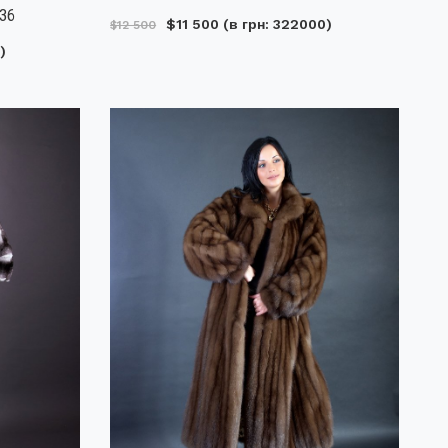
036
$11 500
(в грн: 322000)
$12 500
)