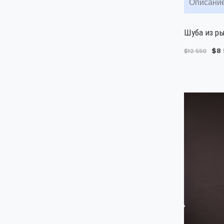
Описани
Шуба из ры
$8 
$12 550