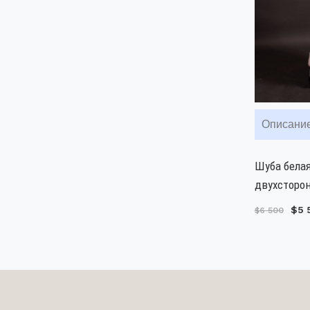
Описани
Шуба белая
двухсторон
$5 
$6 500