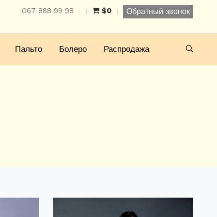
067 888 99 98
$0
|
|
Обратный звонок
Пальто
Болеро
Распродажа