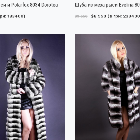
си и Polarfox 8034 Dorotea
Шуба из меха рыси Evelina 8
рн: 183400)
$8 550
(в грн: 239400
$9 550