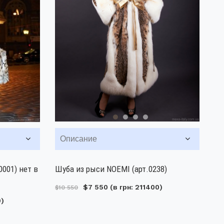
Описание
0001) нет в
Шуба из рыси NOEMI (арт.0238)
$7 550
(в грн: 211400)
$10 550
0)