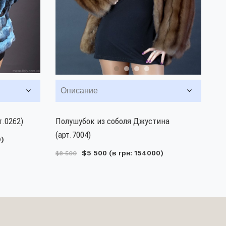
Описание
.0262)
Полушубок из соболя Джустина
(арт.7004)
0)
$5 500
(в грн: 154000)
$8 500