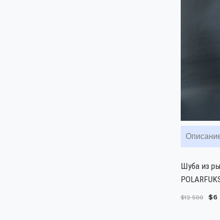
Описани
Шуба из ры
POLARFUKS 
$6
$12 500