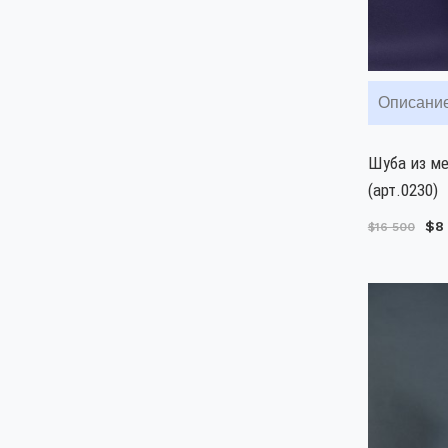
Описани
Шуба из м
(арт.0230)
$8
$16 500