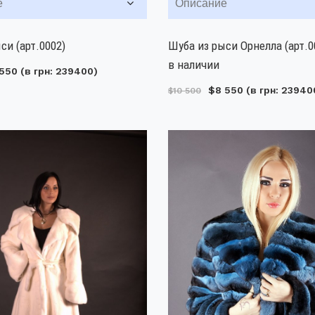
е
Описание
си (арт.0002)
Шуба из рыси Орнелла (арт.0
в наличии
550
(в грн: 239400)
$8 550
(в грн: 23940
$10 500