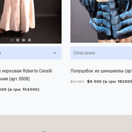
е
Описание
 норковая Roberto Cavalli
Полушубок из шиншиллы (арт
няя (арт.0008)
$6 500
(в грн: 18200
$12 500
500
(в грн: 154000)