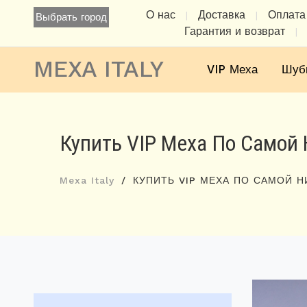
О нас
Доставка
Оплата
|
|
Выбрать город
Гарантия и возврат
|
MEXA ITALY
VIP Меха
Шуб
Купить VIP Меха По Самой 
Mexa Italy
КУПИТЬ VIP МЕХА ПО САМОЙ Н