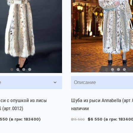
е
Описание
си с опушкой из лисы
Шуба из рыси Annabella (арт.
(арт.0012)
наличии
 550
(в грн: 183400)
$6 550
(в грн: 18340
$15 500