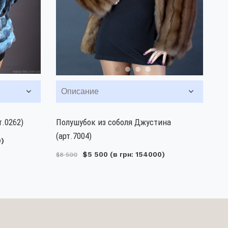
Описание
.0262)
Полушубок из соболя Джустина
(арт.7004)
0)
$5 500
(в грн: 154000)
$8 500