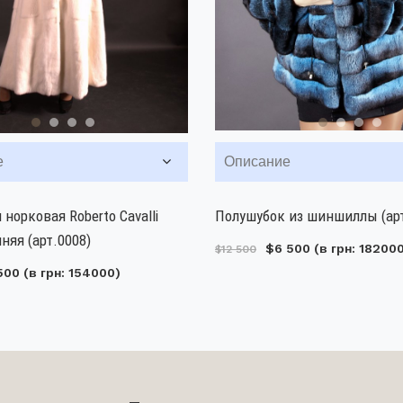
е
Описание
 норковая Roberto Cavalli
Полушубок из шиншиллы (арт
няя (арт.0008)
$6 500
(в грн: 18200
$12 500
500
(в грн: 154000)