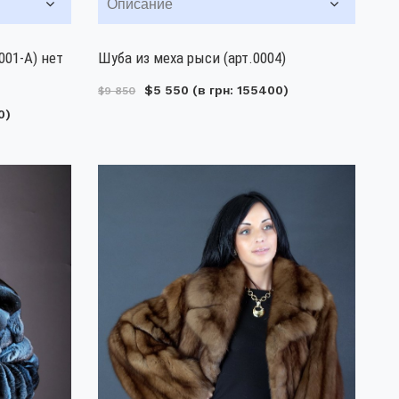
Описание
001-А) нет
Шуба из меха рыси (арт.0004)
$5 550
(в грн: 155400)
$9 850
0)