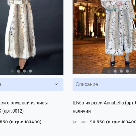
е
Описание
си с опушкой из лисы
Шуба из рыси Annabella (арт.
(арт.0012)
наличии
 550
(в грн: 183400)
$6 550
(в грн: 18340
$15 500