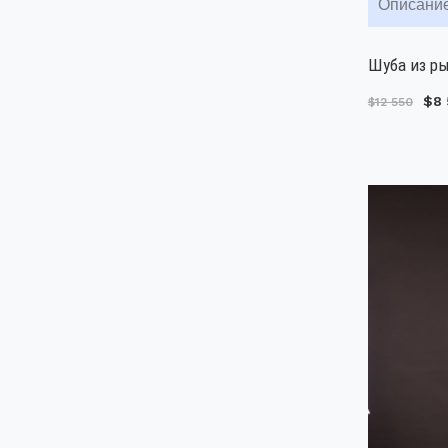
Описани
Шуба из ры
$8 
$12 550