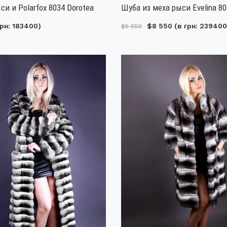
си и Polarfox 8034 Dorotea
Шуба из меха рыси Evelina 8
рн: 183400)
$8 550
(в грн: 239400
$9 550