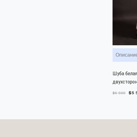
Описани
Шуба белая
двухсторон
$5 
$6 500