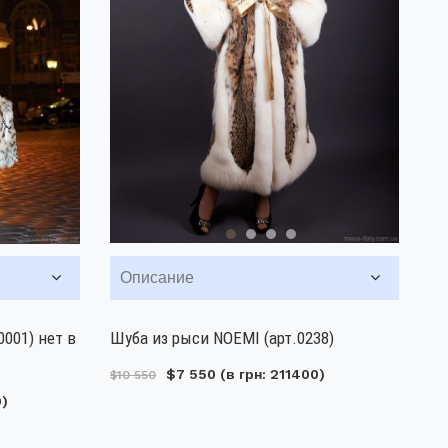
Описание
0001) нет в
Шуба из рыси NOEMI (арт.0238)
$7 550
(в грн: 211400)
$10 550
0)