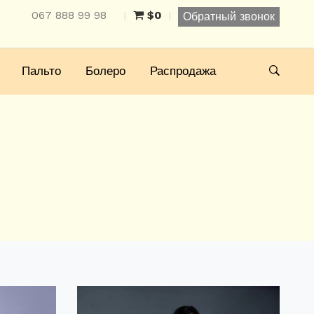
067 888 99 98
$0
|
|
Обратный звонок
Пальто
Болеро
Распродажа