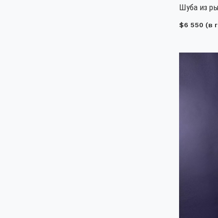
Шуба из ры
$6 550
(в г