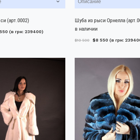
е
Описание
си (арт.0002)
Шуба из рыси Орнелла (арт.0
в наличии
550
(в грн: 239400)
$8 550
(в грн: 23940
$10 500