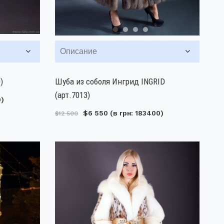
Описание
)
Шуба из соболя Ингрид INGRID
(арт.7013)
0)
$6 550
(в грн: 183400)
$12 500