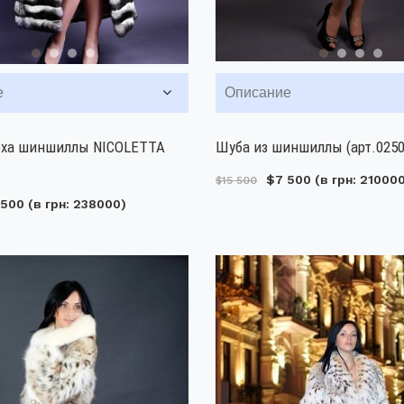
е
Описание
еха шиншиллы NICOLETTA
Шуба из шиншиллы (арт.0250
$7 500
(в грн: 21000
$15 500
 500
(в грн: 238000)