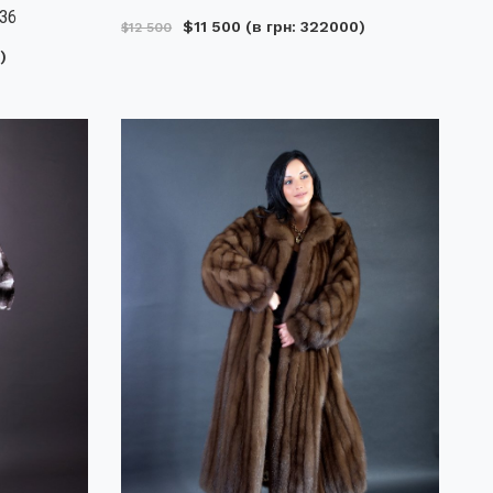
036
$11 500
(в грн: 322000)
$12 500
)