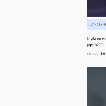
Описани
Шуба из м
(арт.0230)
$8
$16 500