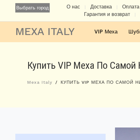
О нас
Доставка
Оплата
|
|
Выбрать город
Гарантия и возврат
|
MEXA ITALY
VIP Меха
Шуб
Купить VIP Меха По Самой 
Mexa Italy
КУПИТЬ VIP МЕХА ПО САМОЙ Н