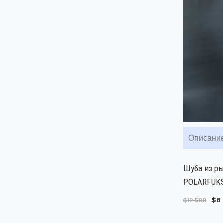
Описани
Шуба из ры
POLARFUKS 
$6
$12 500