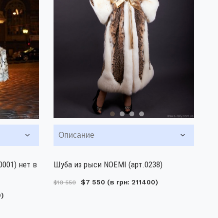
Описание
0001) нет в
Шуба из рыси NOEMI (арт.0238)
$7 550
(в грн: 211400)
$10 550
0)