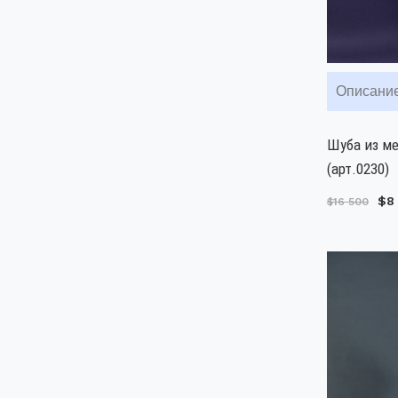
Описани
Шуба из м
(арт.0230)
$8
$16 500