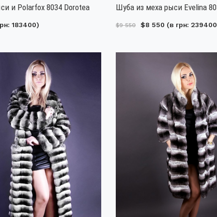
си и Polarfox 8034 Dorotea
Шуба из меха рыси Evelina 8
рн: 183400)
$8 550
(в грн: 239400
$9 550