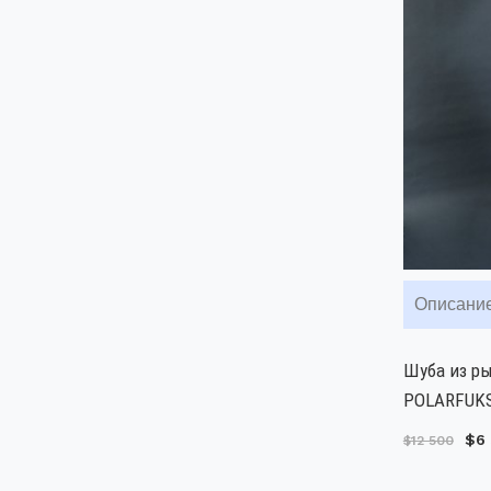
Описани
Шуба из ры
POLARFUKS 
$6
$12 500