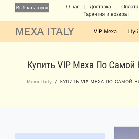
О нас
Доставка
Оплата
|
|
Выбрать город
Гарантия и возврат
|
MEXA ITALY
VIP Меха
Шуб
Купить VIP Меха По Самой 
Mexa Italy
КУПИТЬ VIP МЕХА ПО САМОЙ Н