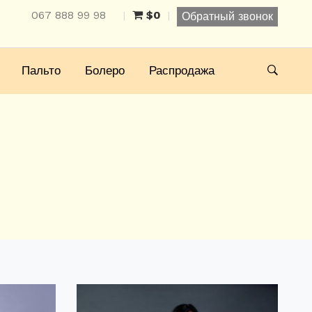
067 888 99 98
$0
|
|
Обратный звонок
Пальто
Болеро
Распродажа