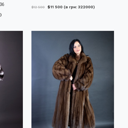
036
$11 500
(в грн: 322000)
$12 500
)