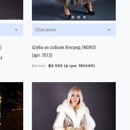
Описание
)
Шуба из соболя Ингрид INGRID
(арт.7013)
0)
$6 550
(в грн: 183400)
$12 500