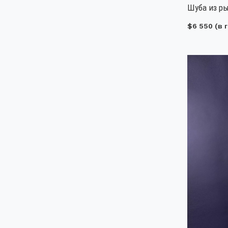
Шуба из ры
$6 550
(в г