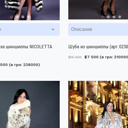
е
Описание
еха шиншиллы NICOLETTA
Шуба из шиншиллы (арт.0250
$7 500
(в грн: 21000
$15 500
 500
(в грн: 238000)