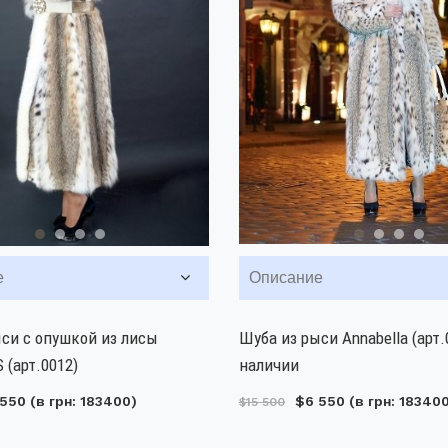
е
Описание
си с опушкой из лисы
Шуба из рыси Annabella (арт.
(арт.0012)
наличии
 550
(в грн: 183400)
$6 550
(в грн: 18340
$15 500