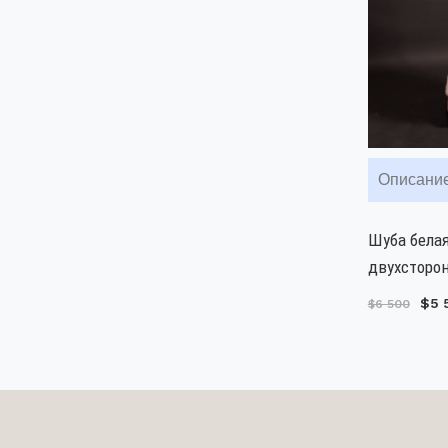
Описани
Шуба белая
двухсторон
$5 
$6 500