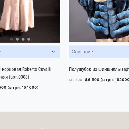
е
Описание
 норковая Roberto Cavalli
Полушубок из шиншиллы (арт
няя (арт.0008)
$6 500
(в грн: 18200
$12 500
500
(в грн: 154000)