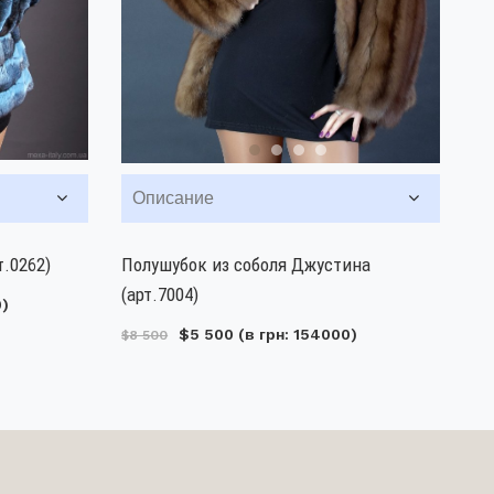
Описание
.0262)
Полушубок из соболя Джустина
(арт.7004)
0)
$5 500
(в грн: 154000)
$8 500