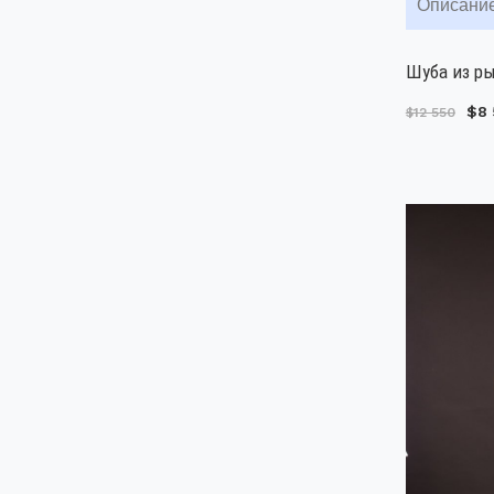
Описани
Шуба из ры
$8 
$12 550