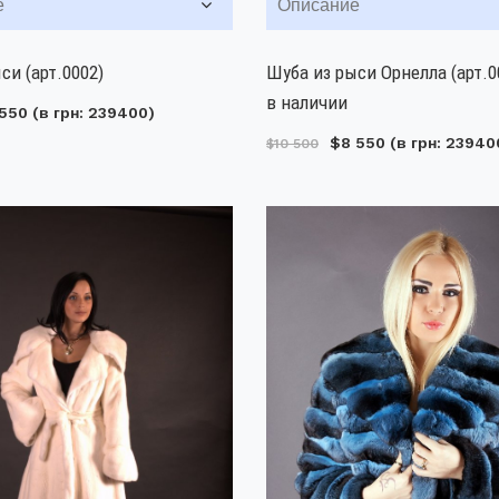
е
Описание
си (арт.0002)
Шуба из рыси Орнелла (арт.0
в наличии
550
(в грн: 239400)
$8 550
(в грн: 23940
$10 500