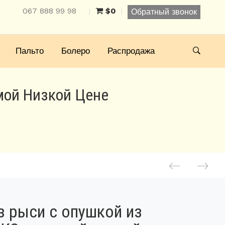
067 888 99 98
$0
|
|
Обратный звонок
Пальто
Болеро
Распродажа
мой Низкой Цене
з рыси с опушкой из