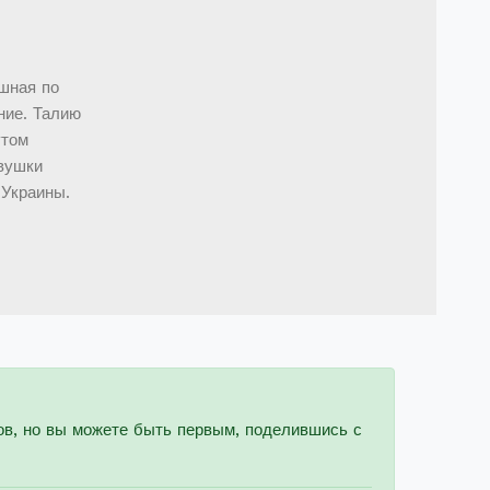
шная по
ние. Талию
утом
евушки
 Украины.
ов, но вы можете быть первым, поделившись с