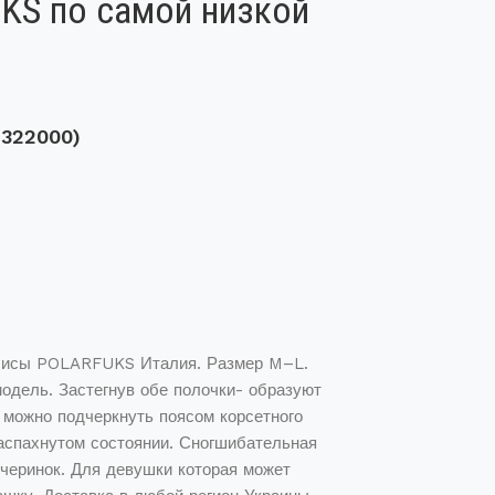
KS по самой низкой
 322000)
 лисы POLARFUKS Италия. Размер M–L.
одель. Застегнув обе полочки- образуют
 можно подчеркнуть поясом корсетного
распахнутом состоянии. Сногшибательная
черинок. Для девушки которая может