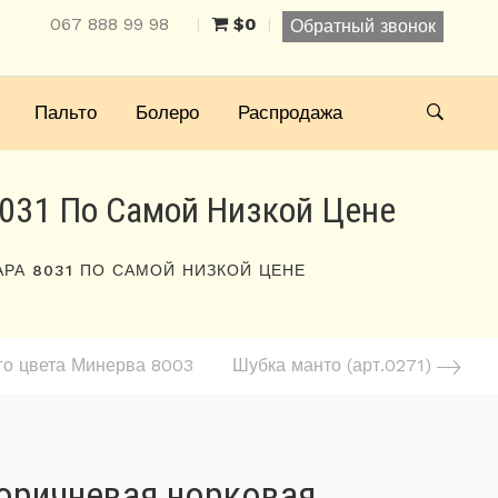
067 888 99 98
$0
|
|
Обратный звонок
Пальто
Болеро
Распродажа
031 По Самой Низкой Цене
РА 8031 ПО САМОЙ НИЗКОЙ ЦЕНЕ
го цвета Минерва 8003
Шубка манто (арт.0271)
оричневая норковая