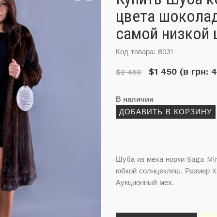
цвета шоколад
самой низкой 
Код товара: 8031
$1 450
(в грн: 
$2 450
В наличии
Шуба из меха норки Saga Mi
юбкой солнцеклеш. Размер X
Аукционный мех.