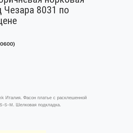
 Чезара 8031 по
цене
40600)
nk Италия. Фасон платье с расклешенной
S-S-M. Шелковая подкладка.