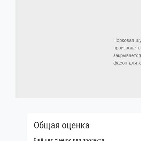
Норковая шу
производств
закрывается
фасон для х
Общая оценка
Ещё нет оценок для продукта.